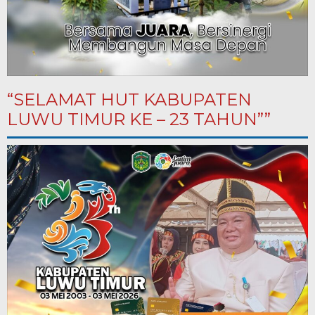
“SELAMAT HUT KABUPATEN
LUWU TIMUR KE – 23 TAHUN””