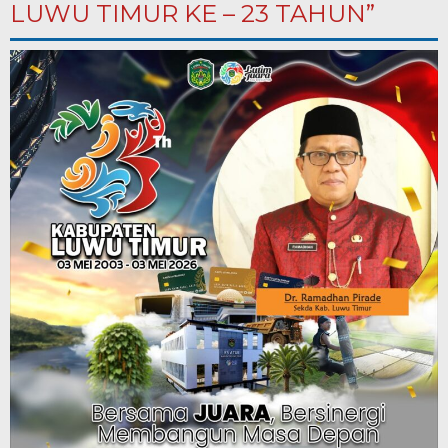
LUWU TIMUR KE – 23 TAHUN”