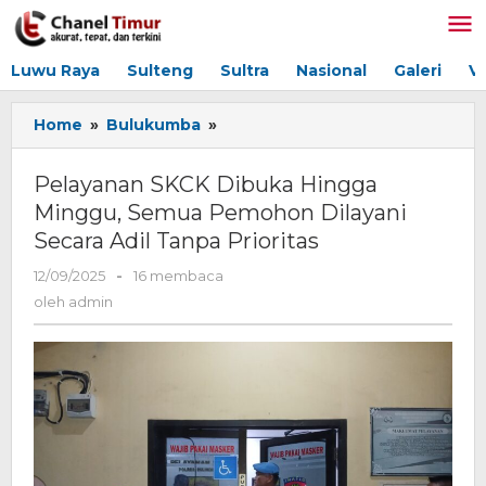
Lewati
ke
konten
Luwu Raya
Sulteng
Sultra
Nasional
Galeri
V
Home
»
Bulukumba
»
Pelayanan
SKCK
Dibuka
Pelayanan SKCK Dibuka Hingga
Hingga
Minggu, Semua Pemohon Dilayani
Minggu,
Secara Adil Tanpa Prioritas
Semua
Pemohon
12/09/2025
oleh
-
16 membaca
Dilayani
admin
oleh
admin
Secara
Adil
Tanpa
Prioritas