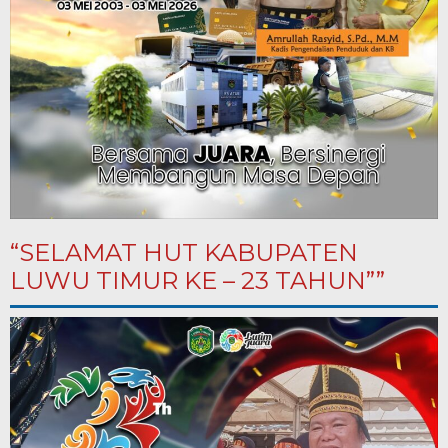
“SELAMAT HUT KABUPATEN
LUWU TIMUR KE – 23 TAHUN””