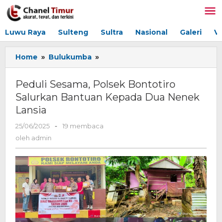
Lewati
ke
konten
Luwu Raya
Sulteng
Sultra
Nasional
Galeri
V
Home
»
Bulukumba
»
Peduli
Sesama,
Polsek
Peduli Sesama, Polsek Bontotiro
Bontotiro
Salurkan Bantuan Kepada Dua Nenek
Salurkan
Lansia
Bantuan
Kepada
25/06/2025
oleh
-
19 membaca
Dua
admin
oleh
admin
Nenek
Lansia