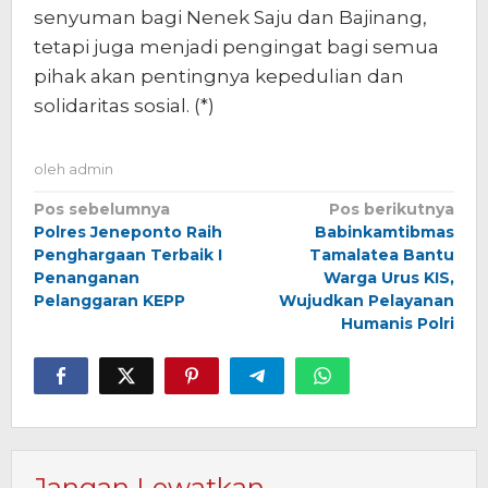
senyuman bagi Nenek Saju dan Bajinang,
tetapi juga menjadi pengingat bagi semua
pihak akan pentingnya kepedulian dan
solidaritas sosial. (*)
oleh
admin
Navigasi
Pos sebelumnya
Pos berikutnya
Polres Jeneponto Raih
Babinkamtibmas
pos
Penghargaan Terbaik I
Tamalatea Bantu
Penanganan
Warga Urus KIS,
Pelanggaran KEPP
Wujudkan Pelayanan
Humanis Polri
Jangan Lewatkan