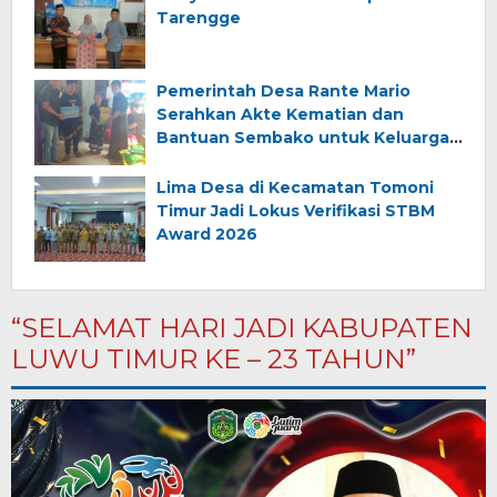
Tarengge
Pemerintah Desa Rante Mario
Serahkan Akte Kematian dan
Bantuan Sembako untuk Keluarga
Almarhum (Angkana)
Lima Desa di Kecamatan Tomoni
Timur Jadi Lokus Verifikasi STBM
Award 2026
“SELAMAT HARI JADI KABUPATEN
LUWU TIMUR KE – 23 TAHUN”