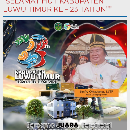
“SELAMAT HUT KABUPATEN
LUWU TIMUR KE – 23 TAHUN””