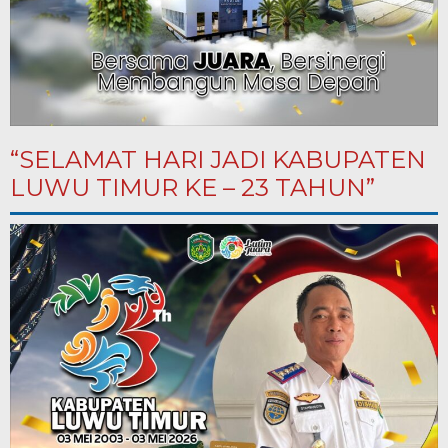
“SELAMAT HARI JADI KABUPATEN
LUWU TIMUR KE – 23 TAHUN”