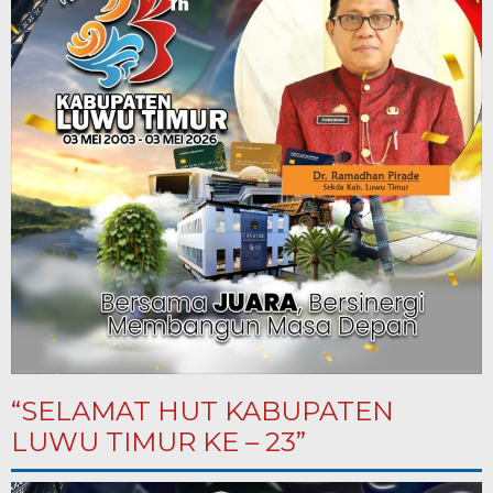
“SELAMAT HUT KABUPATEN
LUWU TIMUR KE – 23”