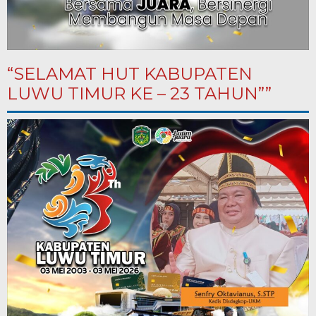
“SELAMAT HUT KABUPATEN
LUWU TIMUR KE – 23 TAHUN””