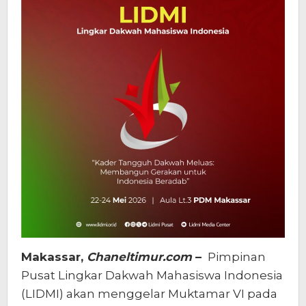
Makassar,
Chaneltimur.com
–
Pimpinan
Pusat Lingkar Dakwah Mahasiswa Indonesia
(LIDMI) akan menggelar Muktamar VI pada