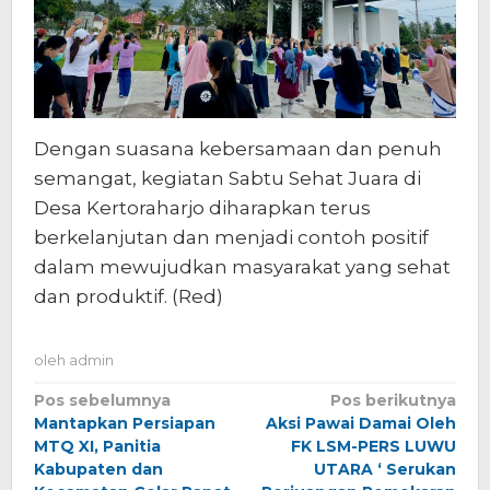
Dengan suasana kebersamaan dan penuh
semangat, kegiatan Sabtu Sehat Juara di
Desa Kertoraharjo diharapkan terus
berkelanjutan dan menjadi contoh positif
dalam mewujudkan masyarakat yang sehat
dan produktif. (Red)
oleh
admin
Navigasi
Pos sebelumnya
Pos berikutnya
Mantapkan Persiapan
Aksi Pawai Damai Oleh
pos
MTQ XI, Panitia
FK LSM-PERS LUWU
Kabupaten dan
UTARA ‘ Serukan