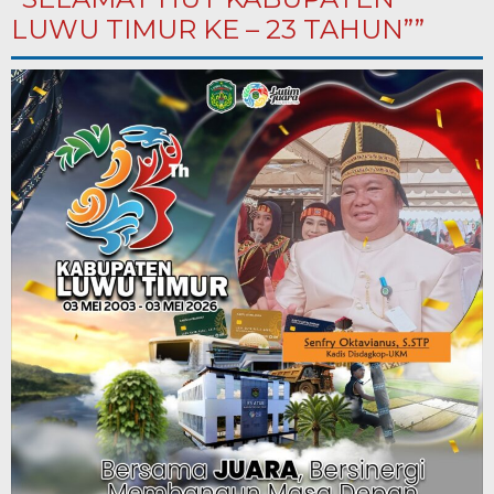
LUWU TIMUR KE – 23 TAHUN””