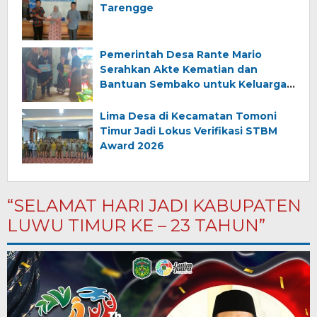
Tarengge
Pemerintah Desa Rante Mario
Serahkan Akte Kematian dan
Bantuan Sembako untuk Keluarga
Almarhum (Angkana)
Lima Desa di Kecamatan Tomoni
Timur Jadi Lokus Verifikasi STBM
Award 2026
“SELAMAT HARI JADI KABUPATEN
LUWU TIMUR KE – 23 TAHUN”