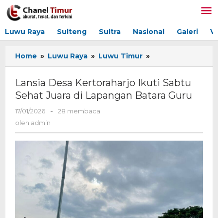
Lewati
ke
konten
Luwu Raya
Sulteng
Sultra
Nasional
Galeri
V
Home
»
Luwu Raya
»
Luwu Timur
»
Lansia
Desa
Kertoraharjo
Lansia Desa Kertoraharjo Ikuti Sabtu
Ikuti
Sehat Juara di Lapangan Batara Guru
Sabtu
Sehat
17/01/2026
oleh
-
28 membaca
Juara
admin
oleh
admin
di
Lapangan
Batara
Guru