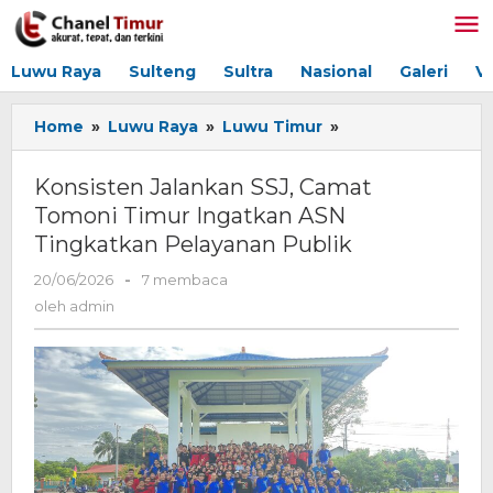
Lewati
ke
konten
Luwu Raya
Sulteng
Sultra
Nasional
Galeri
V
Home
»
Luwu Raya
»
Luwu Timur
»
Konsisten
Jalankan
SSJ,
Konsisten Jalankan SSJ, Camat
Camat
Tomoni Timur Ingatkan ASN
Tomoni
Tingkatkan Pelayanan Publik
Timur
Ingatkan
20/06/2026
oleh
-
7 membaca
ASN
admin
oleh
admin
Tingkatkan
Pelayanan
Publik