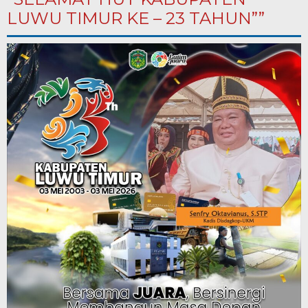
LUWU TIMUR KE – 23 TAHUN””