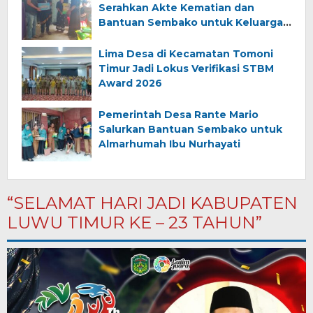
Serahkan Akte Kematian dan
Bantuan Sembako untuk Keluarga
Almarhum (Angkana)
Lima Desa di Kecamatan Tomoni
Timur Jadi Lokus Verifikasi STBM
Award 2026
Pemerintah Desa Rante Mario
Salurkan Bantuan Sembako untuk
Almarhumah Ibu Nurhayati
“SELAMAT HARI JADI KABUPATEN
LUWU TIMUR KE – 23 TAHUN”