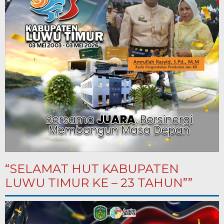
“SELAMAT HUT KABUPATEN
LUWU TIMUR KE – 23 TAHUN””