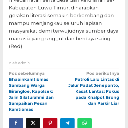
11 kecamatan serta desa dan kelurahan se-
Kabupaten Luwu Timur, diharapkan
gerakan literasi semakin berkembang dan
mampu menjangkau seluruh lapisan
masyarakat demi terwujudnya sumber daya
manusia yang unggul dan berdaya saing.
(Red)
oleh
admin
Navigasi
Pos sebelumnya
Pos berikutnya
Bhabinkamtibmas
Patroli Lalu Lintas di
pos
Sambang Warga
Jalur Padat Jeneponto,
Birangloe, Kapolsek:
Kasat Lantas: Fokus
Jalin Silaturahmi dan
pada Knalpot Brong
Sampaikan Pesan
dan Parkir Liar
Kamtibmas