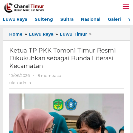
Lewati
ke
konten
Luwu Raya
Sulteng
Sultra
Nasional
Galeri
V
Home
»
Luwu Raya
»
Luwu Timur
»
Ketua
TP
PKK
Ketua TP PKK Tomoni Timur Resmi
Tomoni
Dikukuhkan sebagai Bunda Literasi
Timur
Kecamatan
Resmi
Dikukuhkan
10/06/2026
oleh
-
8 membaca
sebagai
admin
oleh
admin
Bunda
Literasi
Kecamatan