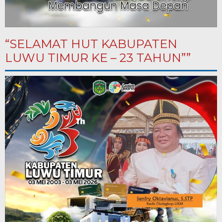
“SELAMAT HUT KABUPATEN
LUWU TIMUR KE – 23 TAHUN””