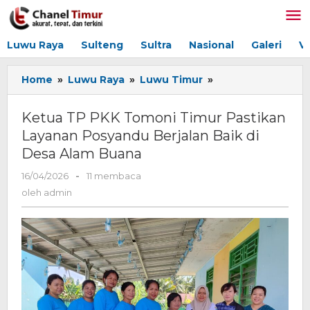
Lewati
ke
konten
Luwu Raya
Sulteng
Sultra
Nasional
Galeri
V
Home
»
Luwu Raya
»
Luwu Timur
»
Ketua
TP
PKK
Ketua TP PKK Tomoni Timur Pastikan
Tomoni
Layanan Posyandu Berjalan Baik di
Timur
Desa Alam Buana
Pastikan
Layanan
16/04/2026
oleh
-
11 membaca
Posyandu
admin
oleh
admin
Berjalan
Baik
di
Desa
Alam
Buana