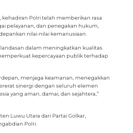
kehadiran Polri telah memberikan rasa
gai pelayanan, dan penegakan hukum,
epankan nilai-nilai kemanusiaan.
i landasan dalam meningkatkan kualitas
memperkuat kepercayaan publik terhadap
 terdepan, menjaga keamanan, menegakkan
ererat sinergi dengan seluruh elemen
ia yang aman, damai, dan sejahtera,”
n Luwu Utara dari Partai Golkar,
abdian Polri.