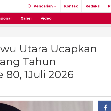
Pencarian
Kontak
Redaksi
P
sional
Galeri
Video
wu Utara Ucapkan
an
lang Tahun
t
80, 1Juli 2026
gkara