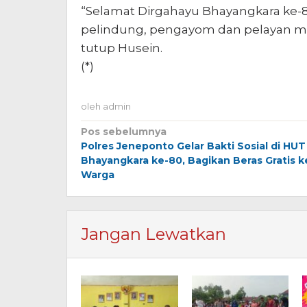
“Selamat Dirgahayu Bhayangkara ke-8
pelindung, pengayom dan pelayan masy
tutup Husein.
(*)
oleh
admin
Navigasi
Pos sebelumnya
Polres Jeneponto Gelar Bakti Sosial di HUT
pos
Bhayangkara ke-80, Bagikan Beras Gratis k
Warga
Jangan Lewatkan