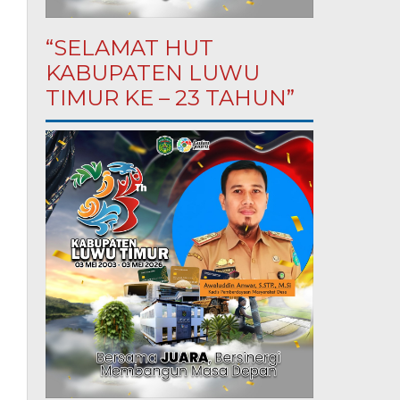
“SELAMAT HUT
KABUPATEN LUWU
TIMUR KE – 23 TAHUN”