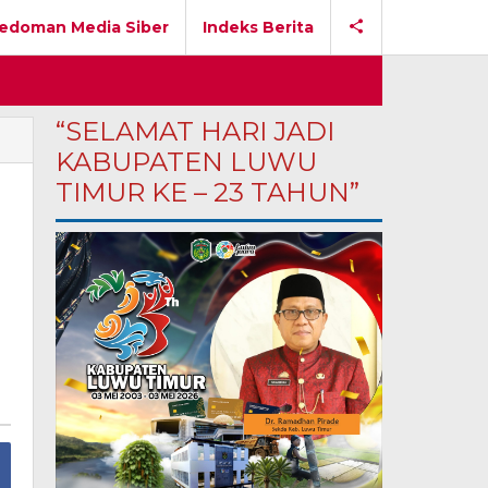
edoman Media Siber
Indeks Berita
“SELAMAT HARI JADI
KABUPATEN LUWU
TIMUR KE – 23 TAHUN”