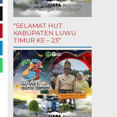
“SELAMAT HUT
KABUPATEN LUWU
TIMUR KE – 23”