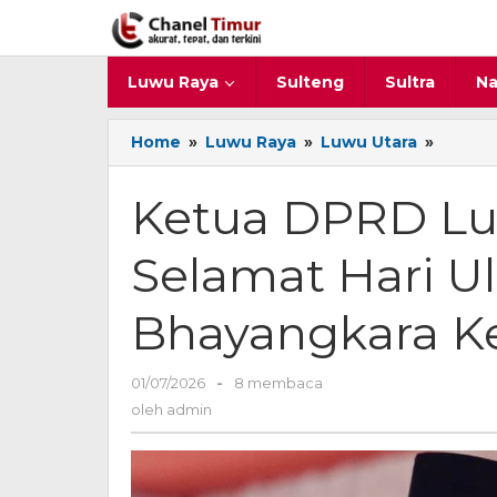
Lewati
ke
konten
Luwu Raya
Sulteng
Sultra
Na
Home
»
Luwu Raya
»
Luwu Utara
»
Ketua
DPRD
Luwu
Ketua DPRD Lu
Utara
Ucapk
Selamat Hari U
Selama
Hari
Ulang
Bhayangkara Ke 
Tahun
Bhayan
Ke
01/07/2026
oleh
-
8 membaca
80,
admin
oleh
admin
1Juli
2026