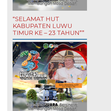
“SELAMAT HUT
KABUPATEN LUWU
TIMUR KE – 23 TAHUN””