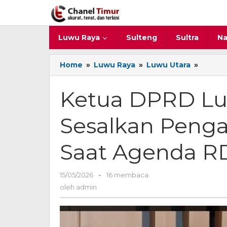
Lewati
ke
konten
Luwu Raya
Sulteng
Sultra
Na
Home
»
Luwu Raya
»
Luwu Utara
»
Ketua
DPRD
Luwu
Ketua DPRD Lu
Utara
Sesalk
Sesalkan Penga
yang
Terjadi
Saat
Saat Agenda R
Agend
RDP
15/05/2026
oleh
-
16 membaca
admin
oleh
admin