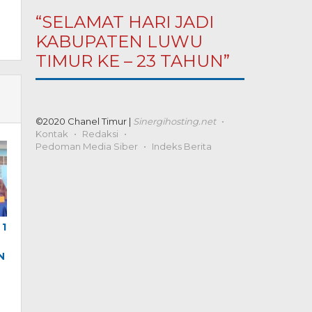
“SELAMAT HARI JADI
KABUPATEN LUWU
TIMUR KE – 23 TAHUN”
©2020 Chanel Timur |
Sinergihosting.net
Kontak
Redaksi
Pedoman Media Siber
Indeks Berita
 1
N