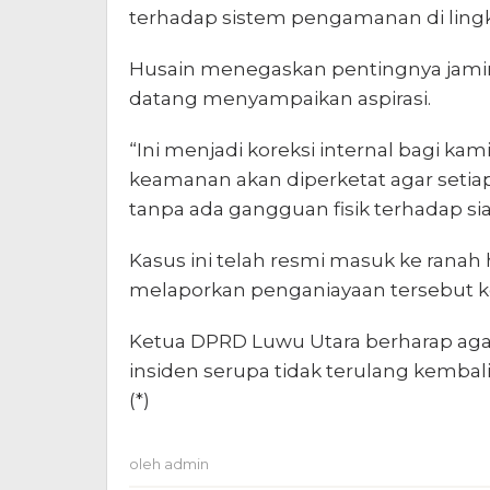
terhadap sistem pengamanan di lin
Husain menegaskan pentingnya jamina
datang menyampaikan aspirasi.
“Ini menjadi koreksi internal bagi ka
keamanan akan diperketat agar setiap
tanpa ada gangguan fisik terhadap si
Kasus ini telah resmi masuk ke ranah
melaporkan penganiayaan tersebut ke
Ketua DPRD Luwu Utara berharap aga
insiden serupa tidak terulang kemba
(*)
oleh
admin