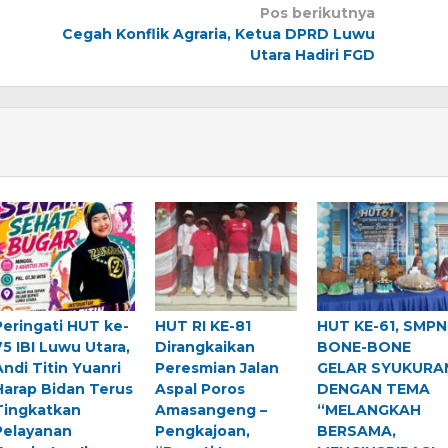
Pos berikutnya
Cegah Konflik Agraria, Ketua DPRD Luwu
Utara Hadiri FGD
Peringati HUT ke-
HUT RI KE-81
HUT KE-61, SMPN
75 IBI Luwu Utara,
Dirangkaikan
BONE-BONE
Andi Titin Yuanri
Peresmian Jalan
GELAR SYUKURA
Harap Bidan Terus
Aspal Poros
DENGAN TEMA
Tingkatkan
Amasangeng –
“MELANGKAH
Pelayanan
Pengkajoan,
BERSAMA,