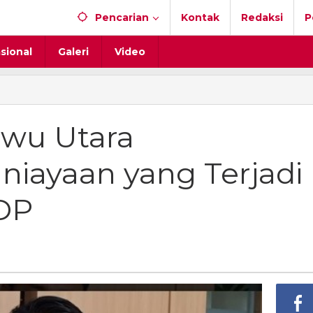
Pencarian
Kontak
Redaksi
P
sional
Galeri
Video
wu Utara
an Penganiayaan
niayaan yang Terjadi
DP
a