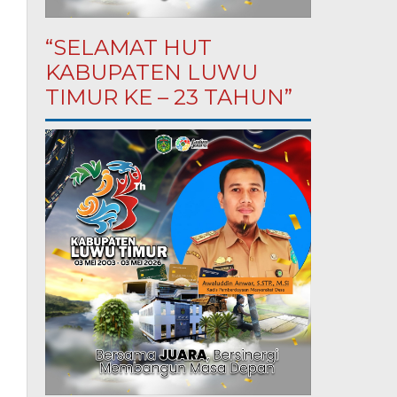
“SELAMAT HUT
KABUPATEN LUWU
TIMUR KE – 23 TAHUN”