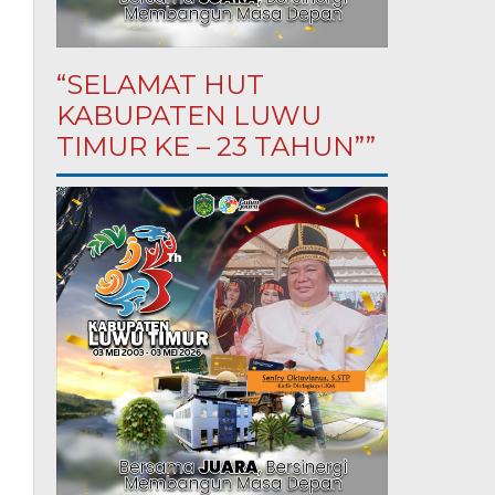
“SELAMAT HUT
KABUPATEN LUWU
TIMUR KE – 23 TAHUN””