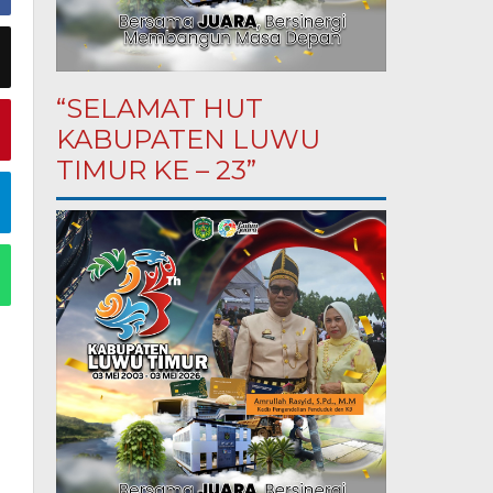
“SELAMAT HUT
KABUPATEN LUWU
TIMUR KE – 23”