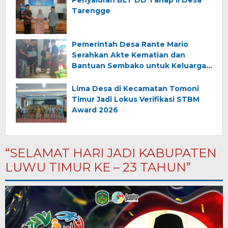
Penyaluran BLT DD Tahap II Desa
Tarengge
Pemerintah Desa Rante Mario
Serahkan Akte Kematian dan
Bantuan Sembako untuk Keluarga
Almarhum (Angkana)
Lima Desa di Kecamatan Tomoni
Timur Jadi Lokus Verifikasi STBM
Award 2026
“SELAMAT HARI JADI KABUPATEN
LUWU TIMUR KE – 23 TAHUN”