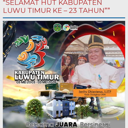
“SELAMAT HUT KABUPATEN
LUWU TIMUR KE – 23 TAHUN””