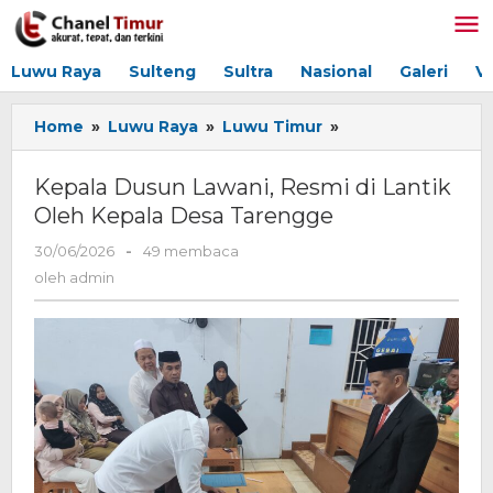
Lewati
ke
konten
Luwu Raya
Sulteng
Sultra
Nasional
Galeri
V
Home
»
Luwu Raya
»
Luwu Timur
»
Kepala
Dusun
Lawani,
Kepala Dusun Lawani, Resmi di Lantik
Resmi
Oleh Kepala Desa Tarengge
di
Lantik
30/06/2026
oleh
-
49 membaca
Oleh
admin
oleh
admin
Kepala
Desa
Tarengge