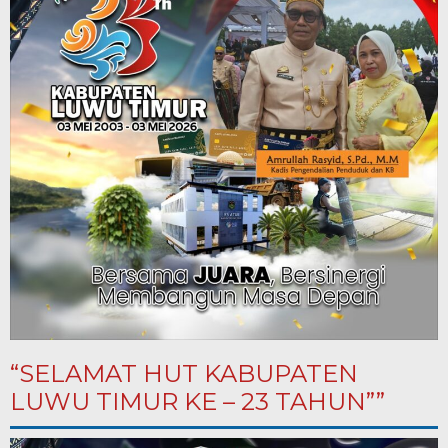
“SELAMAT HUT KABUPATEN
LUWU TIMUR KE – 23 TAHUN””