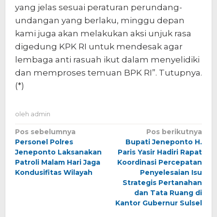
yang jelas sesuai peraturan perundang-
undangan yang berlaku, minggu depan
kami juga akan melakukan aksi unjuk rasa
digedung KPK RI untuk mendesak agar
lembaga anti rasuah ikut dalam menyelidiki
dan memproses temuan BPK RI”. Tutupnya.
(*)
oleh
admin
Navigasi
Pos sebelumnya
Pos berikutnya
Personel Polres
Bupati Jeneponto H.
pos
Jeneponto Laksanakan
Paris Yasir Hadiri Rapat
Patroli Malam Hari Jaga
Koordinasi Percepatan
Kondusifitas Wilayah
Penyelesaian Isu
Strategis Pertanahan
dan Tata Ruang di
Kantor Gubernur Sulsel