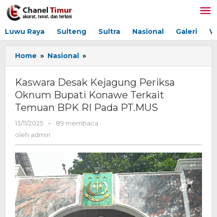
Lewati
ke
konten
Luwu Raya
Sulteng
Sultra
Nasional
Galeri
V
Home
»
Nasional
»
Kaswara
Desak
Kejagung
Kaswara Desak Kejagung Periksa
Periksa
Oknum Bupati Konawe Terkait
Oknum
Temuan BPK RI Pada PT.MUS
Bupati
Konawe
13/11/2025
oleh
-
89 membaca
Terkait
admin
oleh
admin
Temuan
BPK
RI
Pada
PT.MUS