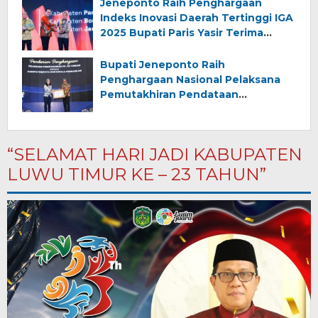
Jeneponto Raih Penghargaan
Indeks Inovasi Daerah Tertinggi IGA
2025 Bupati Paris Yasir Terima
Anugerah dari Kementerian Dalam
Negeri
Bupati Jeneponto Raih
Penghargaan Nasional Pelaksana
Pemutakhiran Pendataan
Penduduk Terbaik Tahun 2025
“SELAMAT HARI JADI KABUPATEN
LUWU TIMUR KE – 23 TAHUN”