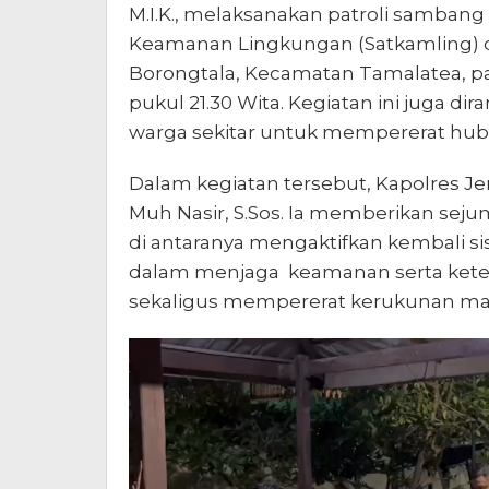
M.I.K., melaksanakan patroli samban
Keamanan Lingkungan (Satkamling) d
Borongtala, Kecamatan Tamalatea, pa
pukul 21.30 Wita. Kegiatan ini juga d
warga sekitar untuk mempererat hubu
Dalam kegiatan tersebut, Kapolres 
Muh Nasir, S.Sos. Ia memberikan sej
di antaranya mengaktifkan kembali s
dalam menjaga keamanan serta keter
sekaligus mempererat kerukunan ma
Pemutar
Video