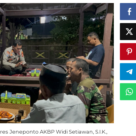
es Jeneponto AKBP Widi Setiawan, S.I.K.,