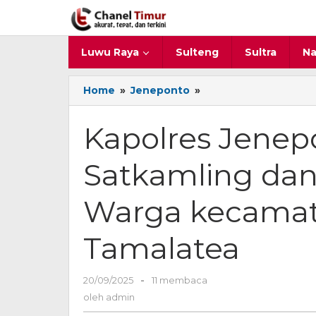
Lewati
ke
konten
Luwu Raya
Sulteng
Sultra
Na
Home
»
Jeneponto
»
Kapolres
Jeneponto
Kontrol
Kapolres Jenep
Pos
Satkamling
Satkamling dan
dan
Silaturahmi
Bersama
Warga kecama
Warga
kecamatan
Tamalatea
Binamu
dan
Tamalatea
20/09/2025
oleh
-
11 membaca
admin
oleh
admin