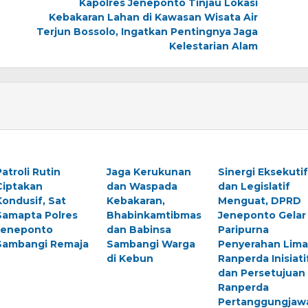
Kapolres Jeneponto Tinjau Lokasi
Kebakaran Lahan di Kawasan Wisata Air
Terjun Bossolo, Ingatkan Pentingnya Jaga
Kelestarian Alam
Patroli Rutin
Jaga Kerukunan
Sinergi Eksekutif
Ciptakan
dan Waspada
dan Legislatif
Kondusif, Sat
Kebakaran,
Menguat, DPRD
Samapta Polres
Bhabinkamtibmas
Jeneponto Gelar
Jeneponto
dan Babinsa
Paripurna
Sambangi Remaja
Sambangi Warga
Penyerahan Lima
di Kebun
Ranperda Inisiati
dan Persetujuan
Ranperda
Pertanggungjaw