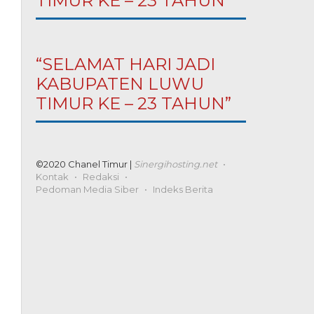
TIMUR KE – 23 TAHUN”
“SELAMAT HARI JADI
KABUPATEN LUWU
TIMUR KE – 23 TAHUN”
©2020 Chanel Timur |
Sinergihosting.net
Kontak
Redaksi
Pedoman Media Siber
Indeks Berita