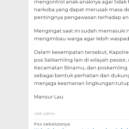
mengontrol anak-anaknya agar tidak
narkoba yang dapat merusak masa de
pentingnya pengawasan terhadap ana
Mengingat saat ini sudah memasuki 
mengimbau warga agar lebih waspada
Dalam kesempatan tersebut, Kapolre
pos Satkamling lain di wilayah pesisir,
Kecamatan Binamu, dan poskamling 
sebagai bentuk perhatian dan dukun
menjaga keamanan lingkungan.tutu
Mansur Lau
oleh
admin
Navigasi
Pos sebelumnya