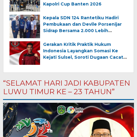
Kapolri Cup Banten 2026
Kepala SDN 124 Rantetiku Hadiri
Pembukaan dan Devile Porsenijar
Sidrap Bersama 2.000 Lebih
Peserta dari Luwu Timur
Gerakan Kritik Praktik Hukum
Indonesia Layangkan Somasi Ke
Kejati Sulsel, Soroti Dugaan Cacat
Penanganan Perkara Narkotika Di
Makassar
“SELAMAT HARI JADI KABUPATEN
LUWU TIMUR KE – 23 TAHUN”