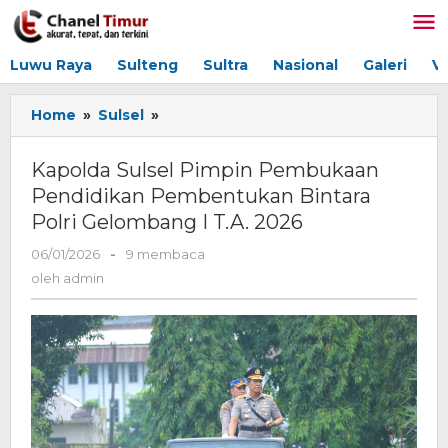
Lewati
ke
konten
Luwu Raya
Sulteng
Sultra
Nasional
Galeri
V
Home
»
Sulsel
»
Kapolda
Sulsel
Pimpin
Kapolda Sulsel Pimpin Pembukaan
Pembukaan
Pendidikan Pembentukan Bintara
Pendidikan
Polri Gelombang I T.A. 2026
Pembentukan
Bintara
06/01/2026
oleh
-
9 membaca
Polri
admin
oleh
admin
Gelombang
I
T.A.
2026