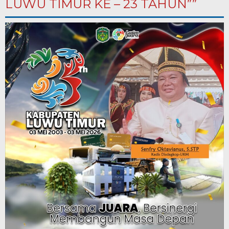
LUWU TIMUR KE – 23 TAHUN””