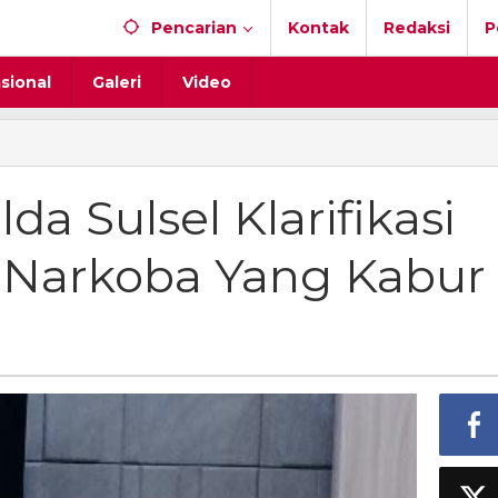
Pencarian
Kontak
Redaksi
P
sional
Galeri
Video
a Sulsel Klarifikasi
 Narkoba Yang Kabur