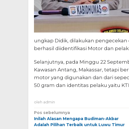
ungkap Didik, dilakukan pengecekan
berhasil diidentifikasi Motor dan pelak
Selanjutnya, pada Minggu 22 Septem
Kawasan Antang, Makassar, tetapi b
motor yang digunakan dan dari seped
50 gram dan identitas pelaku yaitu KTP.
oleh
admin
Navigasi
Pos sebelumnya
Inilah Alasan Mengapa Budiman-Akbar
pos
Adalah Pilihan Terbaik untuk Luwu Timur