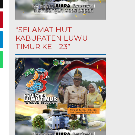
“SELAMAT HUT
KABUPATEN LUWU
TIMUR KE – 23”