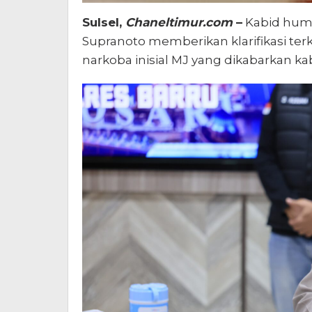
Sulsel,
Chaneltimur.com
–
Kabid huma
Supranoto memberikan klarifikasi te
narkoba inisial MJ yang dikabarkan ka