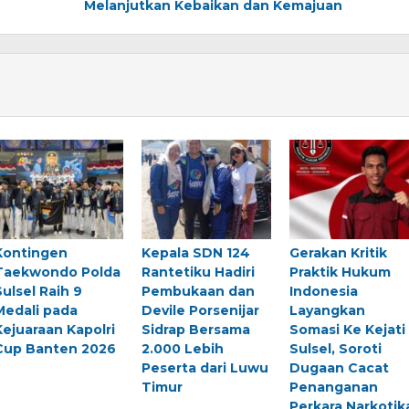
Melanjutkan Kebaikan dan Kemajuan
Kontingen
Kepala SDN 124
Gerakan Kritik
Taekwondo Polda
Rantetiku Hadiri
Praktik Hukum
Sulsel Raih 9
Pembukaan dan
Indonesia
Medali pada
Devile Porsenijar
Layangkan
Kejuaraan Kapolri
Sidrap Bersama
Somasi Ke Kejati
Cup Banten 2026
2.000 Lebih
Sulsel, Soroti
Peserta dari Luwu
Dugaan Cacat
Timur
Penanganan
Perkara Narkotik