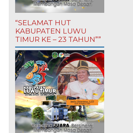
“SELAMAT HUT
KABUPATEN LUWU
TIMUR KE – 23 TAHUN””