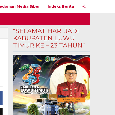
edoman Media Siber
Indeks Berita
“SELAMAT HARI JADI
KABUPATEN LUWU
TIMUR KE – 23 TAHUN”