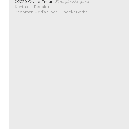
©2020 Chanel Timur |
Sinergihosting.net
Kontak
Redaksi
Pedoman Media Siber
Indeks Berita