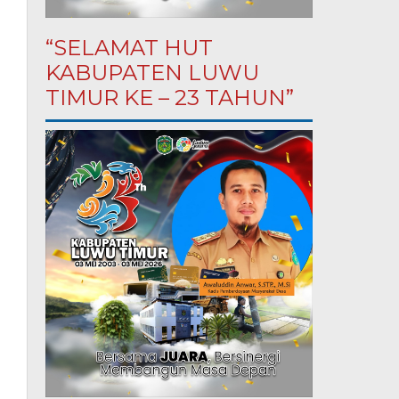
“SELAMAT HUT
KABUPATEN LUWU
TIMUR KE – 23 TAHUN”