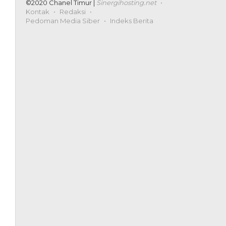
©2020 Chanel Timur |
Sinergihosting.net
Kontak
Redaksi
Pedoman Media Siber
Indeks Berita