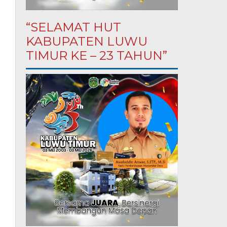
“SELAMAT HUT
KABUPATEN LUWU
TIMUR KE – 23 TAHUN”