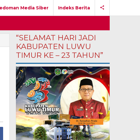
edoman Media Siber
Indeks Berita
“SELAMAT HARI JADI
KABUPATEN LUWU
TIMUR KE – 23 TAHUN”