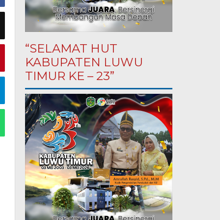
“SELAMAT HUT
KABUPATEN LUWU
TIMUR KE – 23”