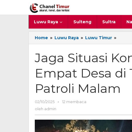
Lewati
ke
konten
Luwu Raya
Sulteng
Sultra
Na
Home
»
Luwu Raya
»
Luwu Timur
»
Jaga
Situas
Kondus
Jaga Situasi Ko
Satlin
Empat
Empat Desa di 
Desa
di
Tomon
Patroli Malam
Timur
Gelar
Patroli
02/10/2025
oleh
-
12 membaca
Malam
admin
oleh
admin