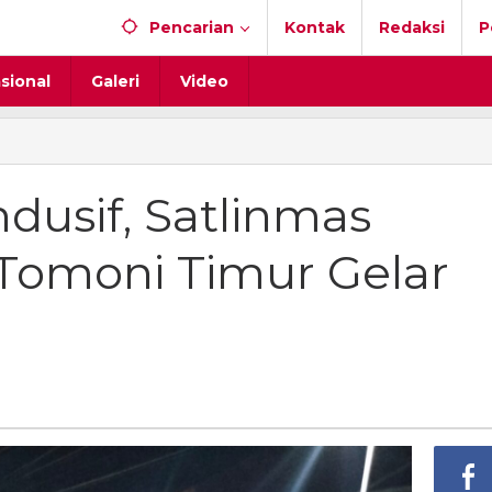
Pencarian
Kontak
Redaksi
P
sional
Galeri
Video
i
if,
ndusif, Satlinmas
mas
Tomoni Timur Gelar
i