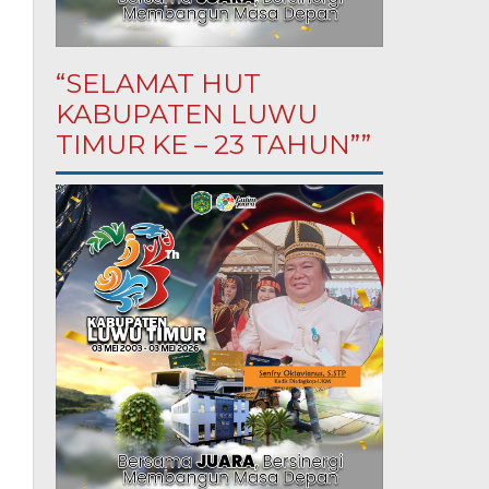
“SELAMAT HUT
KABUPATEN LUWU
TIMUR KE – 23 TAHUN””