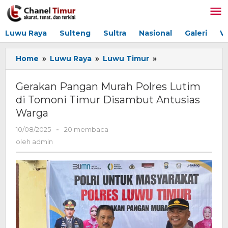
Lewati
ke
konten
Luwu Raya
Sulteng
Sultra
Nasional
Galeri
V
Home
»
Luwu Raya
»
Luwu Timur
»
Gerakan
Pangan
Murah
Gerakan Pangan Murah Polres Lutim
Polres
di Tomoni Timur Disambut Antusias
Lutim
Warga
di
Tomoni
10/08/2025
oleh
-
20 membaca
Timur
admin
oleh
admin
Disambut
Antusias
Warga