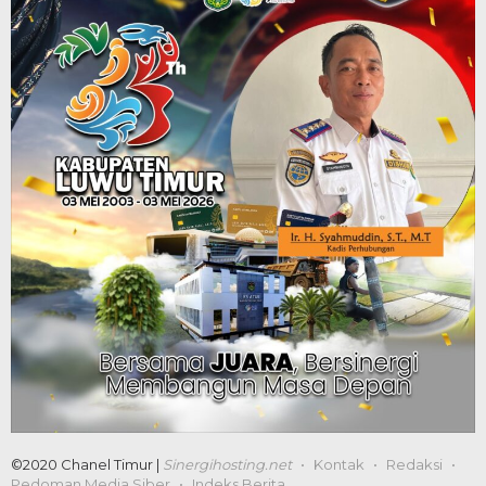
©2020 Chanel Timur |
Sinergihosting.net
Kontak
Redaksi
Pedoman Media Siber
Indeks Berita