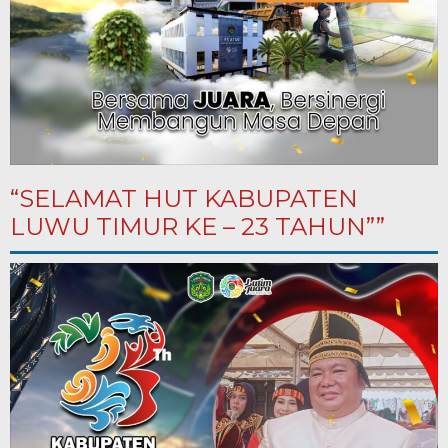
“SELAMAT HUT KABUPATEN
LUWU TIMUR KE – 23 TAHUN””