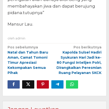
membahayakan jiwa dan dapat berujung
pidana.tutupnya”
Mansur Lau.
oleh
admin
Navigasi
Pos sebelumnya
Pos berikutnya
Natal dan Tahun Baru
Kapolda Sulsel Hadiri
pos
Aman, Camat Tomoni
Syukuran Hari Jadi ke-
Timur Apresiasi
80 Fungsi Intelijen Polri,
Kekompakan Semua
Dirangkaikan Peresmian
Pihak
Ruang Pelayanan SKCK