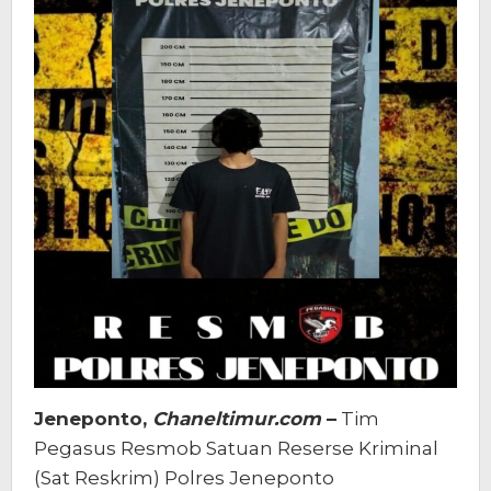
Jeneponto,
Chaneltimur.com
–
Tim
Pegasus Resmob Satuan Reserse Kriminal
(Sat Reskrim) Polres Jeneponto