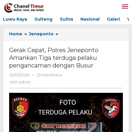
Lewati
ke
konten
Luwu Raya
Sulteng
Sultra
Nasional
Galeri
V
Home
»
Jeneponto
»
Gerak
Cepat,
Polres
Gerak Cepat, Polres Jeneponto
Jeneponto
Amankan Tiga terduga pelaku
Amankan
pengancaman dengan Busur
Tiga
terduga
02/01/2026
oleh
-
22 membaca
pelaku
admin
oleh
admin
pengancaman
dengan
Busur