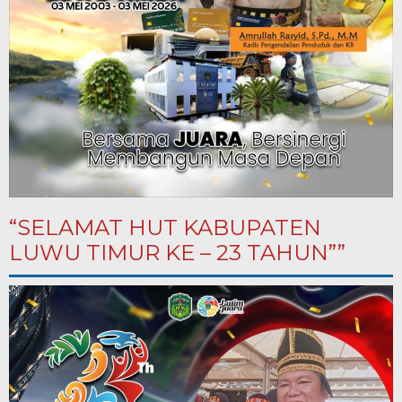
“SELAMAT HUT KABUPATEN
LUWU TIMUR KE – 23 TAHUN””