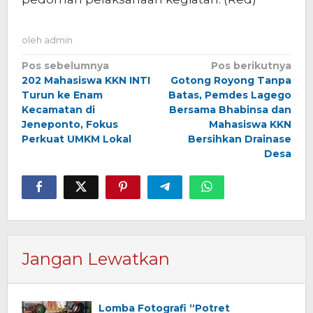
oleh
admin
Navigasi
Pos sebelumnya
Pos berikutnya
202 Mahasiswa KKN INTI
Gotong Royong Tanpa
pos
Turun ke Enam
Batas, Pemdes Lagego
Kecamatan di
Bersama Bhabinsa dan
Jeneponto, Fokus
Mahasiswa KKN
Perkuat UMKM Lokal
Bersihkan Drainase
Desa
Jangan Lewatkan
Lomba Fotografi “Potret