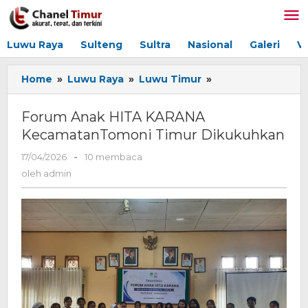
Lewati
ke
konten
Luwu Raya
Sulteng
Sultra
Nasional
Galeri
V
Home
»
Luwu Raya
»
Luwu Timur
»
Forum
Anak
HITA
Forum Anak HITA KARANA
KARANA
KecamatanTomoni Timur Dikukuhkan
KecamatanTomon
Timur
17/04/2026
oleh
-
10 membaca
Dikukuhkan
admin
oleh
admin