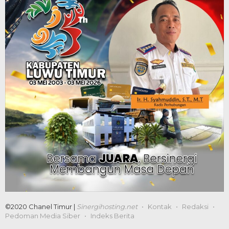
©2020 Chanel Timur |
Sinergihosting.net
Kontak
Redaksi
Pedoman Media Siber
Indeks Berita