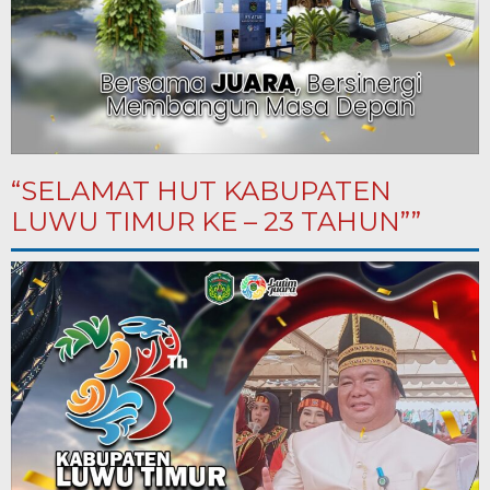
“SELAMAT HUT KABUPATEN
LUWU TIMUR KE – 23 TAHUN””