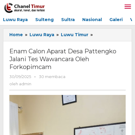
Lewati
ke
konten
Luwu Raya
Sulteng
Sultra
Nasional
Galeri
V
Home
»
Luwu Raya
»
Luwu Timur
»
Enam
Calon
Aparat
Enam Calon Aparat Desa Pattengko
Desa
Jalani Tes Wawancara Oleh
Pattengko
Forkopimcam
Jalani
Tes
30/09/2025
oleh
-
30 membaca
Wawancara
admin
oleh
admin
Oleh
Forkopimcam