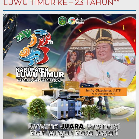
LUWU TIMUR KE – 23 TAHUN””