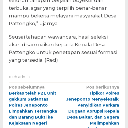
seluruh tahapan berjalan obyektif dan
terbuka, agar yang terpilih benar-benar
mampu bekerja melayani masyarakat Desa
Pattengko,” ujarnya.
Seusai tahapan wawancara, hasil seleksi
akan disampaikan kepada Kepala Desa
Pattengko untuk penetapan sesuai formasi
yang tersedia. (Red)
oleh
admin
Navigasi
Pos sebelumnya
Pos berikutnya
Berkas telah P21, Unit
Tipikor Polres
pos
gakkum Satlantas
Jeneponto Menyelesaikan
Polres Jeneponto
Penyidikan Perkara
Limpahkan Tersangka
Dugaan Korupsi Kepala
dan Barang Bukti ke
Desa Baltar, dan Segera
Kejaksaan Negeri
Melimpahkan