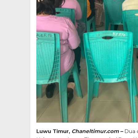
Luwu Timur,
Chaneltimur.com
–
Dua 