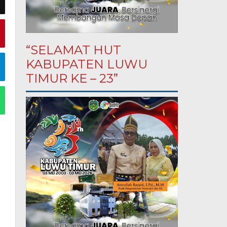
“SELAMAT HUT
KABUPATEN LUWU
TIMUR KE – 23”