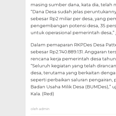
masing sumber dana, kata dia, telah m
“Dana Desa sudah jelas peruntukann
sebesar Rp2 miliar per desa, yang pe
pengembangan potensi desa, 35 perse
untuk operasional pemerintah desa,” j
Dalam pemaparan RKPDes Desa Patten
sebesar Rp2.740.889.131. Anggaran t
rencana kerja pemerintah desa tahun
“Seluruh kegiatan yang telah diranca
desa, terutama yang berkaitan denga
seperti perbaikan saluran pengairan,
Badan Usaha Milik Desa (BUMDes),” uj
Kala. (Red)
oleh
admin