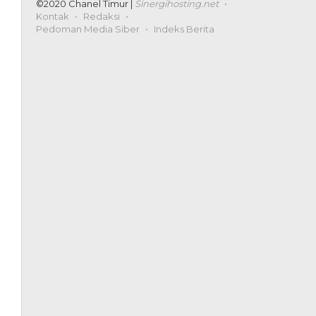
©2020 Chanel Timur |
Sinergihosting.net
Kontak
Redaksi
Pedoman Media Siber
Indeks Berita