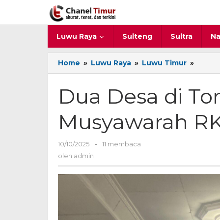
Lewati
ke
konten
Luwu Raya
Sulteng
Sultra
Na
Home
»
Luwu Raya
»
Luwu Timur
»
Dua
Desa
di
Dua Desa di To
Tomon
Timur
Musyawarah R
Gelar
Musya
RKPDe
10/10/2025
oleh
-
11 membaca
2026
admin
oleh
admin