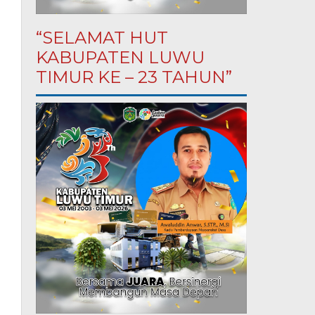
“SELAMAT HUT
KABUPATEN LUWU
TIMUR KE – 23 TAHUN”