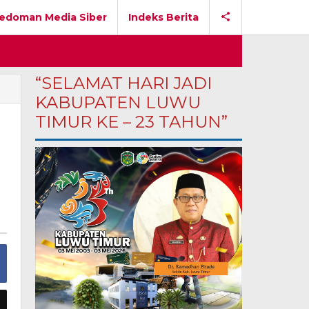
edoman Media Siber
Indeks Berita
“SELAMAT HARI JADI
KABUPATEN LUWU
TIMUR KE – 23 TAHUN”