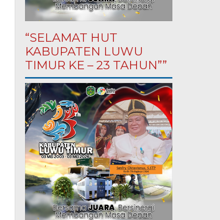
“SELAMAT HUT
KABUPATEN LUWU
TIMUR KE – 23 TAHUN””