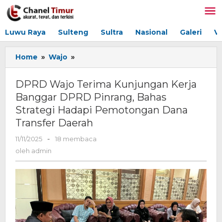
Lewati
ke
konten
Luwu Raya
Sulteng
Sultra
Nasional
Galeri
V
Home
»
Wajo
»
DPRD
Wajo
Terima
DPRD Wajo Terima Kunjungan Kerja
Kunjungan
Banggar DPRD Pinrang, Bahas
Kerja
Strategi Hadapi Pemotongan Dana
Banggar
DPRD
Transfer Daerah
Pinrang,
11/11/2025
oleh
-
18 membaca
Bahas
admin
Strategi
oleh
admin
Hadapi
Pemotongan
Dana
Transfer
Daerah