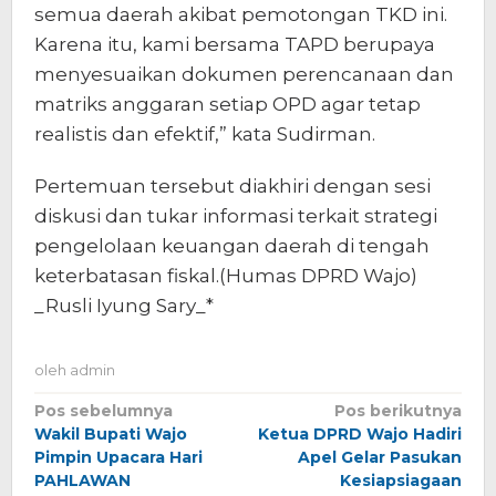
semua daerah akibat pemotongan TKD ini.
Karena itu, kami bersama TAPD berupaya
menyesuaikan dokumen perencanaan dan
matriks anggaran setiap OPD agar tetap
realistis dan efektif,” kata Sudirman.
Pertemuan tersebut diakhiri dengan sesi
diskusi dan tukar informasi terkait strategi
pengelolaan keuangan daerah di tengah
keterbatasan fiskal.(Humas DPRD Wajo)
_Rusli Iyung Sary_*
oleh
admin
Navigasi
Pos sebelumnya
Pos berikutnya
Wakil Bupati Wajo
Ketua DPRD Wajo Hadiri
pos
Pimpin Upacara Hari
Apel Gelar Pasukan
PAHLAWAN
Kesiapsiagaan