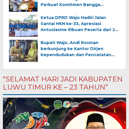
Perkuat Komitmen Bangga
Kencana
Ketua DPRD Wajo Hadiri Jalan
Santai HKN ke-33, Apresiasi
Antusiasme Ribuan Peserta dari 24
Kabupaten/Kota
Bupati Wajo, Andi Rosman
berkunjung ke Kantor Dirjen
Kependudukan dan Pencatatan
Sipil Kementerian Dalam Negeri
“SELAMAT HARI JADI KABUPATEN
LUWU TIMUR KE – 23 TAHUN”