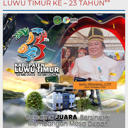
LUWU TIMUR KE – 23 TAHUN””