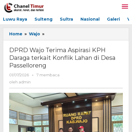
Lewati
ke
konten
Luwu Raya
Sulteng
Sultra
Nasional
Galeri
V
Home
»
Wajo
»
DPRD
Wajo
Terima
DPRD Wajo Terima Aspirasi KPH
Aspirasi
Daraga terkait Konflik Lahan di Desa
KPH
Passelloreng
Daraga
terkait
01/07/2026
oleh
-
7 membaca
Konflik
admin
oleh
admin
Lahan
di
Desa
Passelloreng