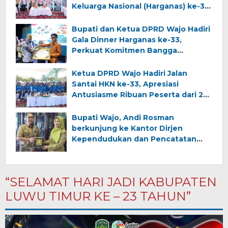
Keluarga Nasional (Harganas) ke-33
tingkat Provinsi Sulawesi Selatan
Bupati dan Ketua DPRD Wajo Hadiri
Gala Dinner Harganas ke-33,
Perkuat Komitmen Bangga
Kencana
Ketua DPRD Wajo Hadiri Jalan
Santai HKN ke-33, Apresiasi
Antusiasme Ribuan Peserta dari 24
Kabupaten/Kota
Bupati Wajo, Andi Rosman
berkunjung ke Kantor Dirjen
Kependudukan dan Pencatatan
Sipil Kementerian Dalam Negeri
“SELAMAT HARI JADI KABUPATEN
LUWU TIMUR KE – 23 TAHUN”