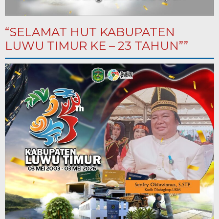
“SELAMAT HUT KABUPATEN
LUWU TIMUR KE – 23 TAHUN””