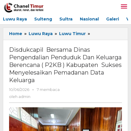
Lewati
ke
konten
Luwu Raya
Sulteng
Sultra
Nasional
Galeri
V
Home
»
Luwu Raya
»
Luwu Timur
»
Disdukcapil
Bersama
Dinas
Disdukcapil Bersama Dinas
Pengendalian
Pengendalian Penduduk Dan Keluarga
Penduduk
Berencana ( P2KB ) Kabupaten Sukses
Dan
Keluarga
Menyelesaikan Pemadanan Data
Berencana
Keluarga
(
P2KB
10/06/2026
oleh
-
7 membaca
)
admin
oleh
admin
Kabupaten
Sukses
Menyelesaikan
Pemadanan
Data