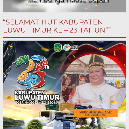
“SELAMAT HUT KABUPATEN
LUWU TIMUR KE – 23 TAHUN””