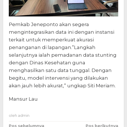
Pemkab Jeneponto akan segera
mengintegrasikan data ini dengan instansi
terkait untuk memperkuat akurasi
penanganan di lapangan.”Langkah
selanjutnya ialah pemadanan data stunting
dengan Dinas Kesehatan guna
menghasilkan satu data tunggal. Dengan
begitu, model intervensi yang dilakukan
akan jauh lebih akurat,” ungkap Siti Meriam.
Mansur Lau
oleh
admin
Navigasi
Pos sebelumnya
Pos berikutnya