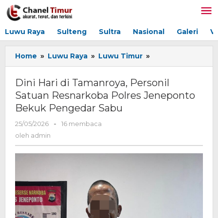
Lewati
ke
konten
Luwu Raya
Sulteng
Sultra
Nasional
Galeri
V
Home
»
Luwu Raya
»
Luwu Timur
»
Dini
Hari
di
Dini Hari di Tamanroya, Personil
Tamanroya,
Satuan Resnarkoba Polres Jeneponto
Personil
Bekuk Pengedar Sabu
Satuan
Resnarkoba
25/05/2026
oleh
-
16 membaca
Polres
admin
oleh
admin
Jeneponto
Bekuk
Pengedar
Sabu