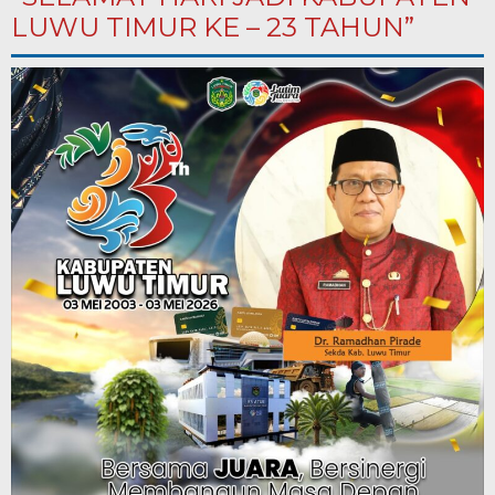
LUWU TIMUR KE – 23 TAHUN”