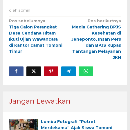
oleh
admin
Navigasi
Pos sebelumnya
Pos berikutnya
Tiga Calon Perangkat
Media Gathering BPJS
pos
Desa Cendana Hitam
Kesehatan di
Ikuti Ujian Wawancara
Jeneponto, Insan Pers
di Kantor camat Tomoni
dan BPJS Kupas
Timur
Tantangan Pelayanan
JKN
Jangan Lewatkan
Lomba Fotografi “Potret
Merdekamu” Ajak Siswa Tomoni