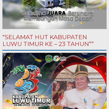
“SELAMAT HUT KABUPATEN
LUWU TIMUR KE – 23 TAHUN””