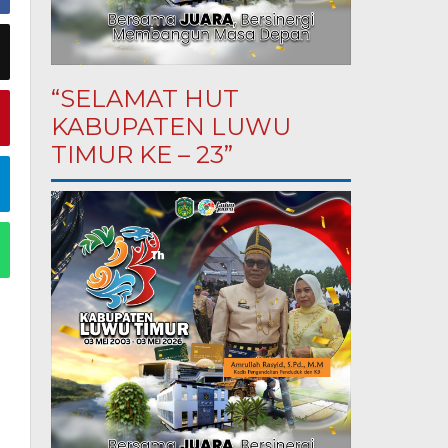
“SELAMAT HUT
KABUPATEN LUWU
TIMUR KE – 23”