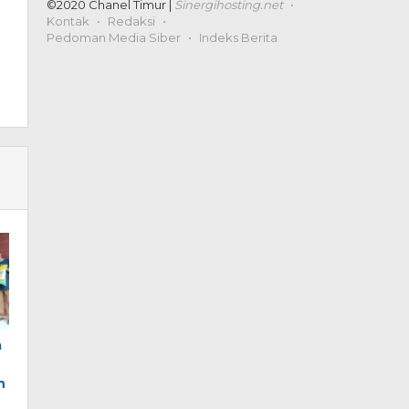
©2020 Chanel Timur |
Sinergihosting.net
Kontak
Redaksi
Pedoman Media Siber
Indeks Berita
a
n