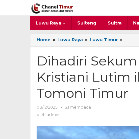
Lewati
ke
konten
Luwu Raya
Sulteng
Sultra
Na
Home
»
Luwu Raya
»
Luwu Timur
»
Dihadi
Seku
PGI,
Dihadiri Sekum
Ribua
Umat
Kristiani Lutim
Kristia
Lutim
ikut
Tomoni Timur
Natal
Bersa
di
08/12/2025
oleh
-
21 membaca
Tomon
admin
oleh
admin
Timur