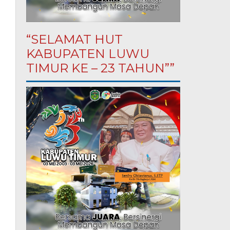
“SELAMAT HUT
KABUPATEN LUWU
TIMUR KE – 23 TAHUN””