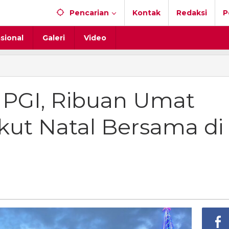
Pencarian
Kontak
Redaksi
P
sional
Galeri
Video
ri
m
 PGI, Ribuan Umat
n
 ikut Natal Bersama di
ni
ma
i