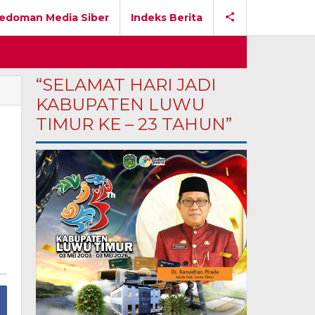
edoman Media Siber
Indeks Berita
“SELAMAT HARI JADI
KABUPATEN LUWU
TIMUR KE – 23 TAHUN”