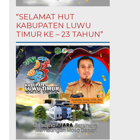
“SELAMAT HUT
KABUPATEN LUWU
TIMUR KE – 23 TAHUN”