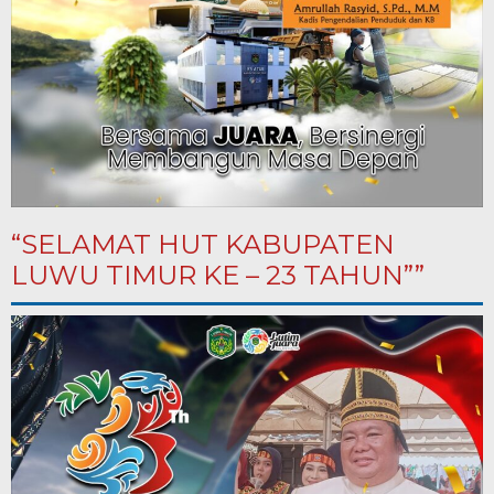
“SELAMAT HUT KABUPATEN
LUWU TIMUR KE – 23 TAHUN””