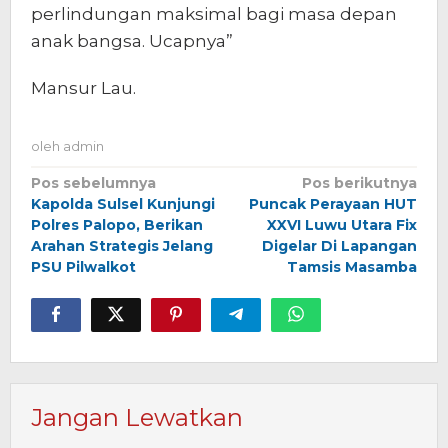
perlindungan maksimal bagi masa depan
anak bangsa. Ucapnya”
Mansur Lau.
oleh
admin
Navigasi
Pos sebelumnya
Pos berikutnya
Kapolda Sulsel Kunjungi
Puncak Perayaan HUT
pos
Polres Palopo, Berikan
XXVI Luwu Utara Fix
Arahan Strategis Jelang
Digelar Di Lapangan
PSU Pilwalkot
Tamsis Masamba
Jangan Lewatkan