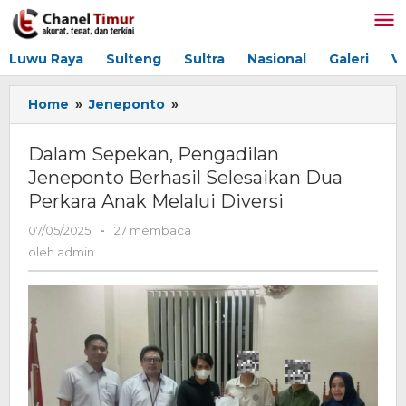
Lewati
ke
konten
Luwu Raya
Sulteng
Sultra
Nasional
Galeri
V
Home
»
Jeneponto
»
Dalam
Sepekan,
Pengadilan
Dalam Sepekan, Pengadilan
Jeneponto
Jeneponto Berhasil Selesaikan Dua
Berhasil
Perkara Anak Melalui Diversi
Selesaikan
Dua
07/05/2025
oleh
-
27 membaca
Perkara
admin
oleh
admin
Anak
Melalui
Diversi