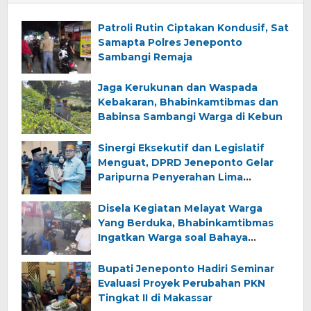
Patroli Rutin Ciptakan Kondusif, Sat
Samapta Polres Jeneponto
Sambangi Remaja
Jaga Kerukunan dan Waspada
Kebakaran, Bhabinkamtibmas dan
Babinsa Sambangi Warga di Kebun
Sinergi Eksekutif dan Legislatif
Menguat, DPRD Jeneponto Gelar
Paripurna Penyerahan Lima
Ranperda Inisiatif dan Persetujuan
Ranperda Pertanggungjawaban
Disela Kegiatan Melayat Warga
APBD 2025
Yang Berduka, Bhabinkamtibmas
Ingatkan Warga soal Bahaya
Kebakaran
Bupati Jeneponto Hadiri Seminar
Evaluasi Proyek Perubahan PKN
Tingkat II di Makassar