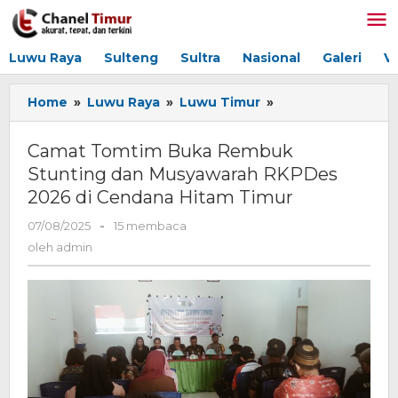
Lewati
ke
konten
Luwu Raya
Sulteng
Sultra
Nasional
Galeri
V
Home
»
Luwu Raya
»
Luwu Timur
»
Camat
Tomtim
Buka
Camat Tomtim Buka Rembuk
Rembuk
Stunting dan Musyawarah RKPDes
Stunting
2026 di Cendana Hitam Timur
dan
Musyawarah
07/08/2025
oleh
-
15 membaca
RKPDes
admin
oleh
admin
2026
di
Cendana
Hitam
Timur