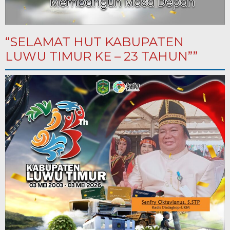
“SELAMAT HUT KABUPATEN
LUWU TIMUR KE – 23 TAHUN””