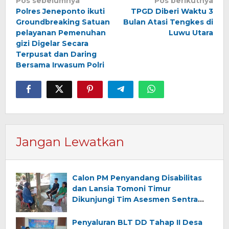
Navigasi
Pos sebelumnya
Pos berikutnya
Polres Jeneponto ikuti
TPGD Diberi Waktu 3
pos
Groundbreaking Satuan
Bulan Atasi Tengkes di
pelayanan Pemenuhan
Luwu Utara
gizi Digelar Secara
Terpusat dan Daring
Bersama Irwasum Polri
Jangan Lewatkan
Calon PM Penyandang Disabilitas
dan Lansia Tomoni Timur
Dikunjungi Tim Asesmen Sentra
Wirajaya Makassar
Penyaluran BLT DD Tahap II Desa