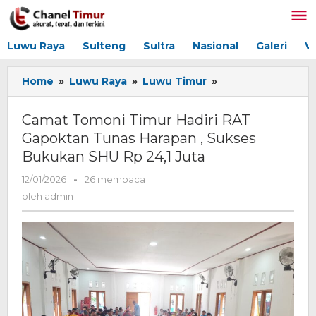
Lewati
ke
konten
Luwu Raya
Sulteng
Sultra
Nasional
Galeri
V
Home
»
Luwu Raya
»
Luwu Timur
»
Camat
Tomoni
Timur
Camat Tomoni Timur Hadiri RAT ​
Hadiri
Gapoktan Tunas Harapan , Sukses
RAT
Bukukan SHU Rp 24,1 Juta
Gapoktan
12/01/2026
oleh
-
26 membaca
Tunas
admin
oleh
admin
Harapan
,
Sukses
Bukukan
SHU
Rp
24,1
Juta