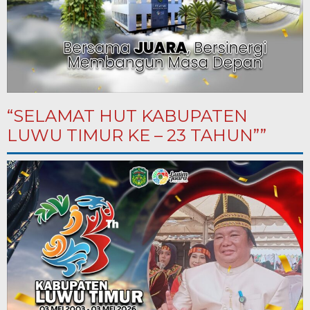
“SELAMAT HUT KABUPATEN
LUWU TIMUR KE – 23 TAHUN””