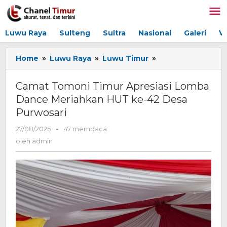
Lewati
ke
konten
Luwu Raya
Sulteng
Sultra
Nasional
Galeri
V
Home
»
Luwu Raya
»
Luwu Timur
»
Camat
Tomoni
Timur
Camat Tomoni Timur Apresiasi Lomba
Apresiasi
Dance Meriahkan HUT ke-42 Desa
Lomba
Purwosari
Dance
Meriahkan
27/08/2025
oleh
-
47 membaca
HUT
admin
oleh
admin
ke-
42
Desa
Purwosari