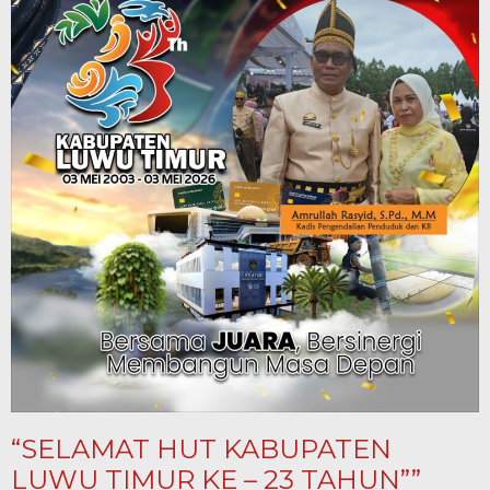
“SELAMAT HUT KABUPATEN
LUWU TIMUR KE – 23 TAHUN””