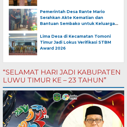
Pemerintah Desa Rante Mario
Serahkan Akte Kematian dan
Bantuan Sembako untuk Keluarga
Almarhum (Angkana)
Lima Desa di Kecamatan Tomoni
Timur Jadi Lokus Verifikasi STBM
Award 2026
“SELAMAT HARI JADI KABUPATEN
LUWU TIMUR KE – 23 TAHUN”