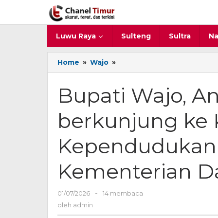
Lewati
ke
konten
Luwu Raya
Sulteng
Sultra
Na
Home
»
Wajo
»
Bupati
Wajo,
Andi
Bupati Wajo, A
Rosman
berkunjung
berkunjung ke 
ke
Kantor
Dirjen
Kependudukan d
Kependudukan
dan
Kementerian D
Pencatatan
Sipil
Kementerian
01/07/2026
oleh
-
14 membaca
Dalam
admin
oleh
admin
Negeri