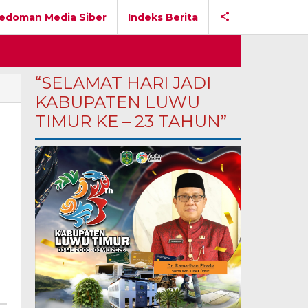
edoman Media Siber
Indeks Berita
“SELAMAT HARI JADI
KABUPATEN LUWU
TIMUR KE – 23 TAHUN”