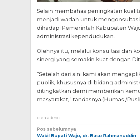
Selain membahas peningkatan kualita
menjadi wadah untuk mengonsultasi
dihadapi Pemerintah Kabupaten Waj
administrasi kependudukan.
Olehnya itu, melalui konsultasi dan ko
sinergi yang semakin kuat dengan Di
“Setelah dari sini kami akan mengapl
publik, khususnya di bidang adminis
ditingkatkan demi memberikan kemu
masyarakat,” tandasnya.(Humas /Rusli
oleh
admin
Navigasi
Pos sebelumnya
Wakil Bupati Wajo, dr. Baso Rahmanuddin
pos