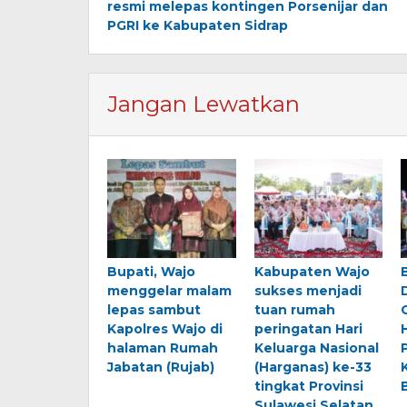
resmi melepas kontingen Porsenijar dan
PGRI ke Kabupaten Sidrap
Jangan Lewatkan
Bupati, Wajo
Kabupaten Wajo
menggelar malam
sukses menjadi
lepas sambut
tuan rumah
Kapolres Wajo di
peringatan Hari
halaman Rumah
Keluarga Nasional
Jabatan (Rujab)
(Harganas) ke-33
tingkat Provinsi
Sulawesi Selatan