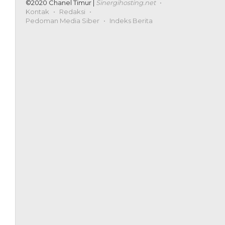
©2020 Chanel Timur |
Sinergihosting.net
Kontak
Redaksi
Pedoman Media Siber
Indeks Berita