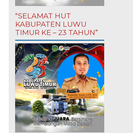
“SELAMAT HUT
KABUPATEN LUWU
TIMUR KE – 23 TAHUN”