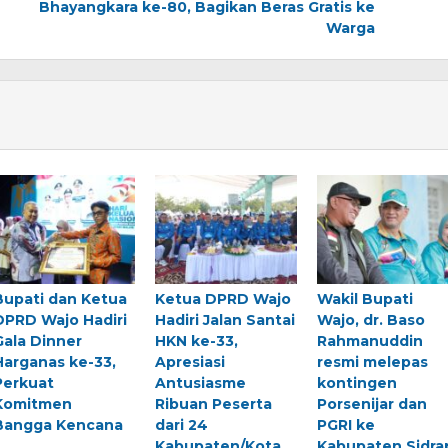
Bhayangkara ke-80, Bagikan Beras Gratis ke
Warga
Bupati dan Ketua
Ketua DPRD Wajo
Wakil Bupati
DPRD Wajo Hadiri
Hadiri Jalan Santai
Wajo, dr. Baso
Gala Dinner
HKN ke-33,
Rahmanuddin
Harganas ke-33,
Apresiasi
resmi melepas
Perkuat
Antusiasme
kontingen
Komitmen
Ribuan Peserta
Porsenijar dan
Bangga Kencana
dari 24
PGRI ke
Kabupaten/Kota
Kabupaten Sidra