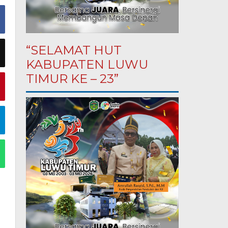
“SELAMAT HUT
KABUPATEN LUWU
TIMUR KE – 23”