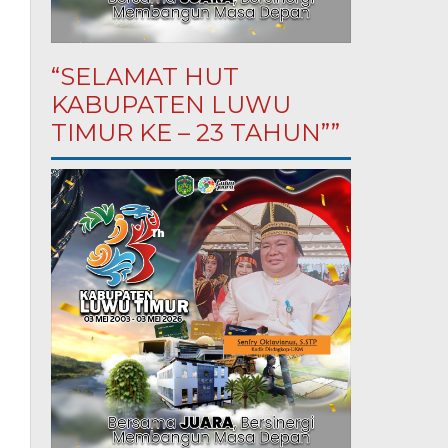
“SELAMAT HUT
KABUPATEN LUWU
TIMUR KE – 23 TAHUN””