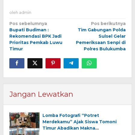
oleh
admin
Navigasi
Pos sebelumnya
Pos berikutnya
Bupati Budiman :
Tim Gabungan Polda
pos
Rekomendasi BPK Jadi
Sulsel Gelar
Prioritas Pemkab Luwu
Pemeriksaan Senpi di
Timur
Polres Bulukumba
Jangan Lewatkan
Lomba Fotografi “Potret
Merdekamu” Ajak Siswa Tomoni
Timur Abadikan Makna
Kemerdekaan