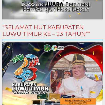
“SELAMAT HUT KABUPATEN
LUWU TIMUR KE – 23 TAHUN””