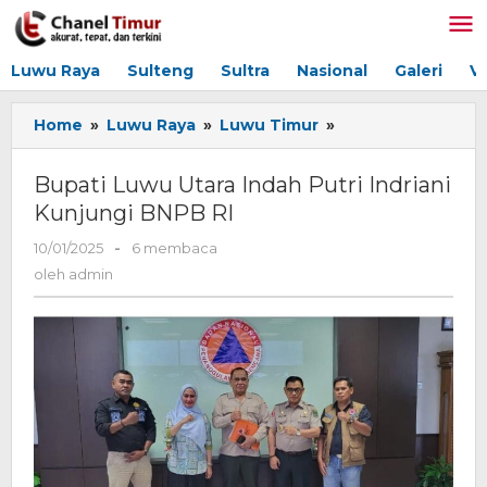
Lewati
ke
konten
Luwu Raya
Sulteng
Sultra
Nasional
Galeri
V
Home
»
Luwu Raya
»
Luwu Timur
»
Bupati
Luwu
Utara
Bupati Luwu Utara Indah Putri Indriani
Indah
Kunjungi BNPB RI
Putri
Indriani
10/01/2025
oleh
-
6 membaca
Kunjungi
admin
oleh
admin
BNPB
RI