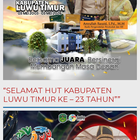
“SELAMAT HUT KABUPATEN
LUWU TIMUR KE – 23 TAHUN””