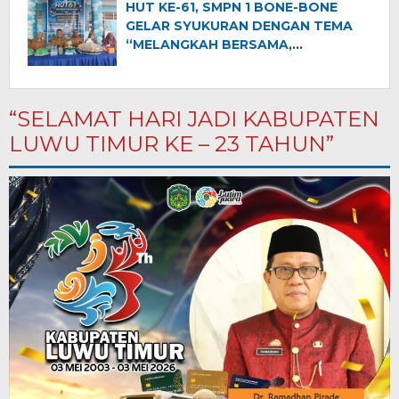
Semangat Kemerdekaan dan
HUT KE-61, SMPN 1 BONE-BONE
Pembangunan”
GELAR SYUKURAN DENGAN TEMA
“MELANGKAH BERSAMA,
MENGINSPIRASI DUNIA”
“SELAMAT HARI JADI KABUPATEN
LUWU TIMUR KE – 23 TAHUN”