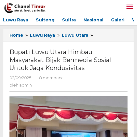
Lewati
ke
konten
Luwu Raya
Sulteng
Sultra
Nasional
Galeri
V
Home
»
Luwu Raya
»
Luwu Utara
»
Bupati
Luwu
Utara
Bupati Luwu Utara Himbau
Himbau
Masyarakat Bijak Bermedia Sosial
Masyarakat
Untuk Jaga Kondusivitas
Bijak
Bermedia
02/09/2025
oleh
-
8 membaca
Sosial
admin
oleh
admin
Untuk
Jaga
Kondusivitas