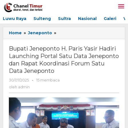
Lewati
ke
konten
Luwu Raya
Sulteng
Sultra
Nasional
Galeri
V
Home
»
Jeneponto
»
Bupati
Jeneponto
H.
Bupati Jeneponto H. Paris Yasir Hadiri
Paris
Launching Portal Satu Data Jeneponto
Yasir
dan Rapat Koordinasi Forum Satu
Hadiri
Launching
Data Jeneponto
Portal
30/07/2025
oleh
-
15 membaca
Satu
admin
Data
oleh
admin
Jeneponto
dan
Rapat
Koordinasi
Forum
Satu