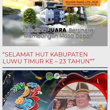
“SELAMAT HUT KABUPATEN
LUWU TIMUR KE – 23 TAHUN””