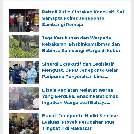
Patroli Rutin Ciptakan Kondusif, Sat
Samapta Polres Jeneponto
Sambangi Remaja
Jaga Kerukunan dan Waspada
Kebakaran, Bhabinkamtibmas dan
Babinsa Sambangi Warga di Kebun
Sinergi Eksekutif dan Legislatif
Menguat, DPRD Jeneponto Gelar
Paripurna Penyerahan Lima
Ranperda Inisiatif dan Persetujuan
Ranperda Pertanggungjawaban
Disela Kegiatan Melayat Warga
APBD 2025
Yang Berduka, Bhabinkamtibmas
Ingatkan Warga soal Bahaya
Kebakaran
Bupati Jeneponto Hadiri Seminar
Evaluasi Proyek Perubahan PKN
Tingkat II di Makassar