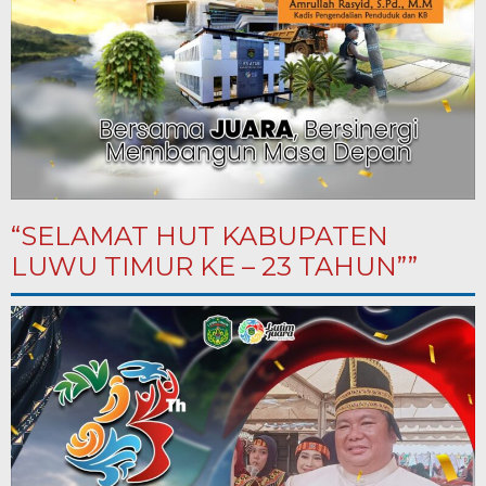
“SELAMAT HUT KABUPATEN
LUWU TIMUR KE – 23 TAHUN””