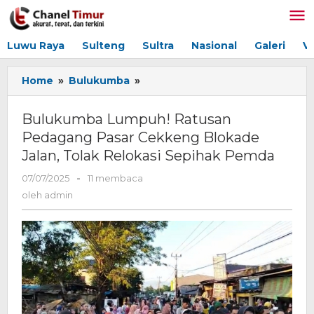
Lewati
ke
konten
Luwu Raya
Sulteng
Sultra
Nasional
Galeri
V
Home
»
Bulukumba
»
Bulukumba
Lumpuh!
Ratusan
Bulukumba Lumpuh! Ratusan
Pedagang
Pedagang Pasar Cekkeng Blokade
Pasar
Jalan, Tolak Relokasi Sepihak Pemda
Cekkeng
Blokade
07/07/2025
oleh
-
11 membaca
Jalan,
admin
oleh
admin
Tolak
Relokasi
Sepihak
Pemda