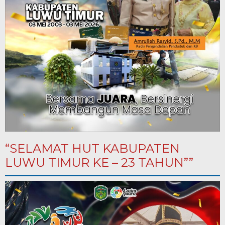
“SELAMAT HUT KABUPATEN
LUWU TIMUR KE – 23 TAHUN””