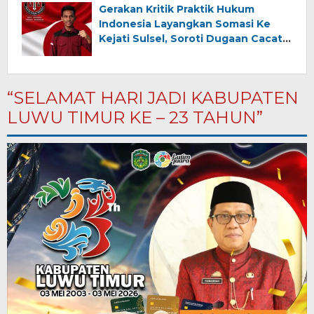
Gerakan Kritik Praktik Hukum
Indonesia Layangkan Somasi Ke
Kejati Sulsel, Soroti Dugaan Cacat
Penanganan Perkara Narkotika Di
Makassar
“SELAMAT HARI JADI KABUPATEN
LUWU TIMUR KE – 23 TAHUN”