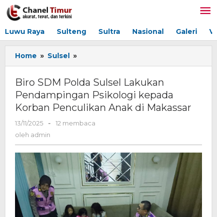
Lewati
ke
konten
Luwu Raya
Sulteng
Sultra
Nasional
Galeri
V
Home
»
Sulsel
»
Biro
SDM
Polda
Biro SDM Polda Sulsel Lakukan
Sulsel
Pendampingan Psikologi kepada
Lakukan
Korban Penculikan Anak di Makassar
Pendampingan
Psikologi
13/11/2025
oleh
-
12 membaca
kepada
admin
oleh
admin
Korban
Penculikan
Anak
di
Makassar