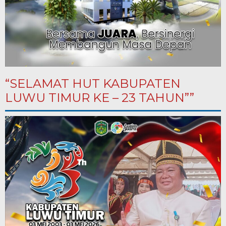
“SELAMAT HUT KABUPATEN
LUWU TIMUR KE – 23 TAHUN””