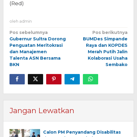
(Red)
oleh
admin
Navigasi
Pos sebelumnya
Pos berikutnya
Gubernur Sultra Dorong
BUMDes Simpande
pos
Penguatan Meritokrasi
Raya dan KOPDES
dan Manajemen
Merah Putih Jalin
Talenta ASN Bersama
Kolaborasi Usaha
BKN
Sembako
Jangan Lewatkan
Calon PM Penyandang Disabilitas