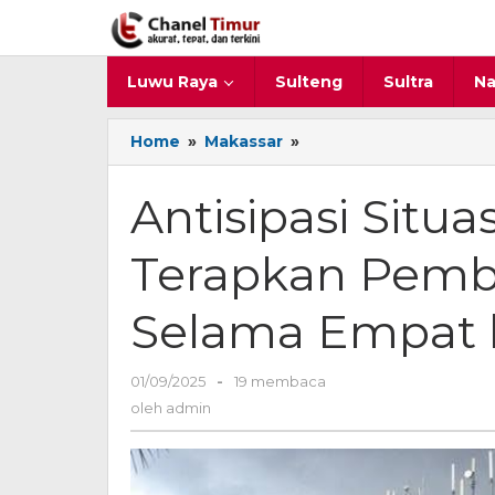
Lewati
ke
konten
Luwu Raya
Sulteng
Sultra
Na
Home
»
Makassar
»
Antisipasi
Situasi
Keamanan,
Antisipasi Situ
Unhas
Terapkan
Terapkan Pembe
Pembelajaran
Daring
Selama
Selama Empat 
Empat
hari
01/09/2025
oleh
-
19 membaca
admin
oleh
admin