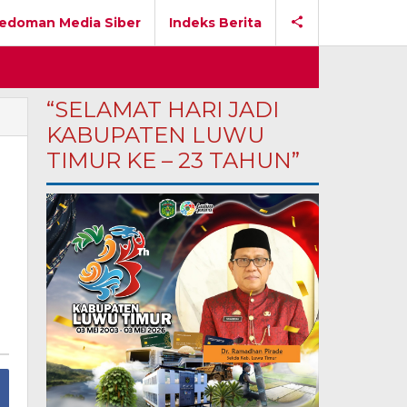
edoman Media Siber
Indeks Berita
“SELAMAT HARI JADI
KABUPATEN LUWU
TIMUR KE – 23 TAHUN”