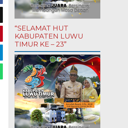
“SELAMAT HUT
KABUPATEN LUWU
TIMUR KE – 23”