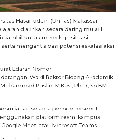
rsitas Hasanuddin (Unhas) Makassar
aran dialihkan secara daring mulai 1
 diambil untuk menyikapi situasi
erta mengantisipasi potensi eskalasi aksi
Surat Edaran Nomor
andatangani Wakil Rektor Bidang Akademik
 Muhammad Ruslin, M.Kes., Ph.D., Sp.BM
 perkuliahan selama periode tersebut
 menggunakan platform resmi kampus,
g, Google Meet, atau Microsoft Teams.