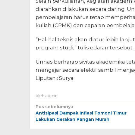
Selain perkuliahan, kegiatan akademik
diarahkan dilakukan secara daring. 
pembelajaran harus tetap memperhat
kuliah (CPMK) dan capaian pembelajar
“Hal-hal teknis akan diatur lebih lanj
program studi,” tulis edaran tersebut.
Unhas berharap sivitas akademika tet
mengajar secara efektif sambil menj
Liputan : Surya
oleh
admin
Navigasi
Pos sebelumnya
Antisipasi Dampak Inflasi Tomoni Timur
pos
Lakukan Gerakan Pangan Murah