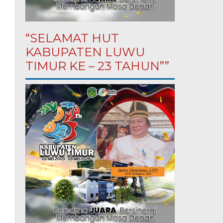
“SELAMAT HUT
KABUPATEN LUWU
TIMUR KE – 23 TAHUN””