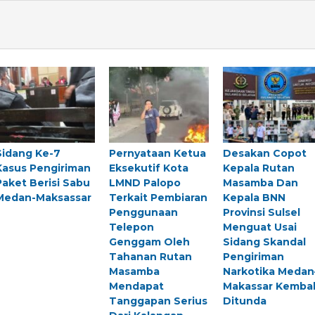
Sidang Ke-7
Pernyataan Ketua
Desakan Copot
Kasus Pengiriman
Eksekutif Kota
Kepala Rutan
Paket Berisi Sabu
LMND Palopo
Masamba Dan
Medan-Maksassar
Terkait Pembiaran
Kepala BNN
Penggunaan
Provinsi Sulsel
Telepon
Menguat Usai
Genggam Oleh
Sidang Skandal
Tahanan Rutan
Pengiriman
Masamba
Narkotika Medan
Mendapat
Makassar Kembal
Tanggapan Serius
Ditunda