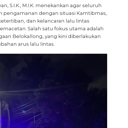
, S.I.K., M.I.K. menekankan agar seluruh
kan pengamanan dengan situasi Kamtibmas,
ertiban, dan kelancaran lalu lintas
n kemacetan. Salah satu fokus utama adalah
igaan Belokallong, yang kini diberlakukan
han arus lalu lintas.