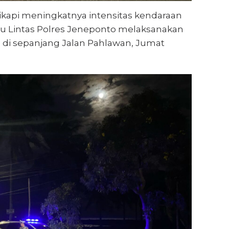
kapi meningkatnya intensitas kendaraan
alu Lintas Polres Jeneponto melaksanakan
as di sepanjang Jalan Pahlawan, Jumat