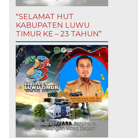
“SELAMAT HUT
KABUPATEN LUWU
TIMUR KE – 23 TAHUN”