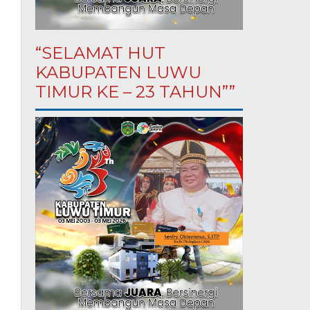
“SELAMAT HUT
KABUPATEN LUWU
TIMUR KE – 23 TAHUN””