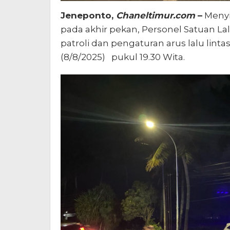
Jeneponto,
Chaneltimur.com
–
Menyi
pada akhir pekan, Personel Satuan L
patroli dan pengaturan arus lalu lint
(8/8/2025) pukul 19.30 Wita.