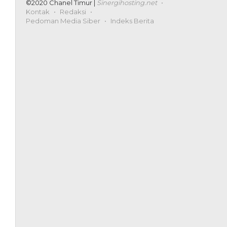
©2020 Chanel Timur |
Sinergihosting.net
Kontak
Redaksi
Pedoman Media Siber
Indeks Berita