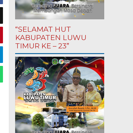
“SELAMAT HUT
KABUPATEN LUWU
TIMUR KE – 23”