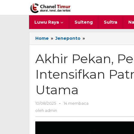
Lewati
ke
konten
Luwu Raya
Sulteng
Sultra
Na
Home
»
Jeneponto
»
Akhir
Pekan,
Personel
Akhir Pekan, Pe
Lalu
Lintas
Intensifkan Patr
Intensifkan
Patroli
Jalan
Utama
Raya
di
Jalur
10/08/2025
oleh
-
14 membaca
Utama
admin
oleh
admin