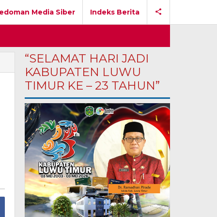
edoman Media Siber
Indeks Berita
“SELAMAT HARI JADI
KABUPATEN LUWU
TIMUR KE – 23 TAHUN”