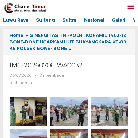
Lewati
ke
konten
Luwu Raya
Sulteng
Sultra
Nasional
Galeri
V
Home
»
SINERGITAS TNI-POLRI, KORAMIL 1403-12
BONE-BONE UCAPKAN HUT BHAYANGKARA KE-80
KE POLSEK BONE- BONE
»
IMG-
20260706-
WA0032
IMG-20260706-WA0032
06/07/2026
oleh
-
0 membaca
admin
oleh
admin