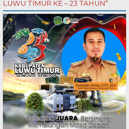
LUWU TIMUR KE – 23 TAHUN”